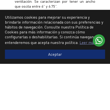
ventilación. Se caracterizan por tener un ancho
que oscila entre 6” y 6.75”.
Utilizamos cookies para mejorar su experiencia y
brindarle información relacionada con sus preferencias y
hábitos de navegación. Consulte nuestra Política de
LÍNEAS DE PRODUCTO
Cookies para más información y conozca cómo
configurarlas o deshabilitarlas. Si continúa navegando,
entenderemos que acepta nuestra política.
Leer más
Autómovil / Camperos / SUV
Aceptar
Vehículos para carga liviana
Vehículos para carga pesada
Motos